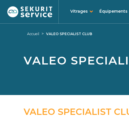
Vitrages
Équipements
Aller
Aller
au
au
>
Accueil
VALEO SPECIALIST CLUB
contenu
menu
VALEO SPECIAL
VALEO SPECIALIST CL