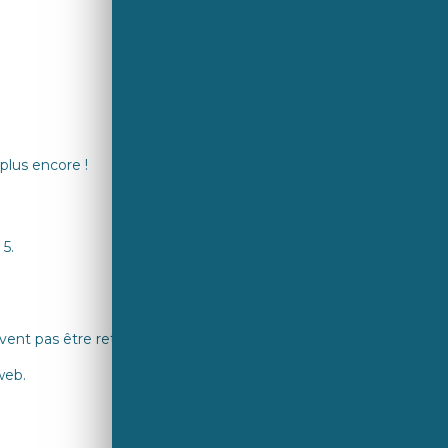
plus encore !
 5.
 peuvent pas être retournés pour remboursement.
web.