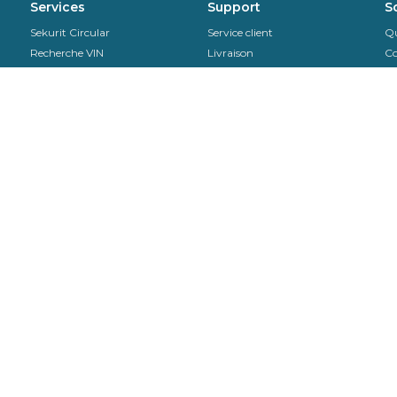
Services
Support
S
Sekurit Circular
Service client
Qu
Recherche VIN
Livraison
Co
Recherche catalogue
Télécharger notre catalogue en
Or
version PDF
SAV & Retours
No
Instructions de pose
EDI
Remote Calibration
Contactez-nous
+33 (0)800.265.265
Du lundi au jeudi : De 8h00 à
12h30 et de 13h30 à 18h00 Le
vendredi : De 8h00 à 12h30 et de
13h30 à 17h30 Pour la comptabil
: compta.autover@saint-
gobain.com / Ouvert de 9h à 12h
14h à 17h / Factures : Mon compt