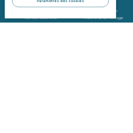
Paramètres des cookies
Vitrages
Équipements
Qualité OE
Outils de réparation
Remote Calibration
Matériel de démontage
Matériel de montage
Outils de calibrage
SEKURFIT ™ - Table de pose
Politique de confidentialité
Politique de cookies
Copyright © 2026 Sekurit Service France. Tous droits réservés.