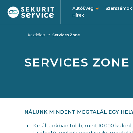
Autóüveg
Szerszámok
Hírek
Ugrás
Ugrás
a
a
>
Kezdőlap
Services Zone
tartalomra
navigációs
menüre
SERVICES ZONE
NÁLUNK MINDENT MEGTALÁL EGY HEL
Kínáltunkban több, mint 10.000 külön
található, melyek mindegyike megtalál