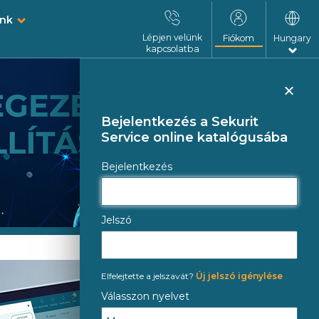
unk
Lépjen velünk
Fiókom
Hungary
kapcsolatba
Bez
Bejelentkezés a Sekurit
Service online katalógusába
Bejelentkezés
Jelszó
Elfelejtette a jelszavát?
Új jelszó igénylése
Válasszon nyelvet