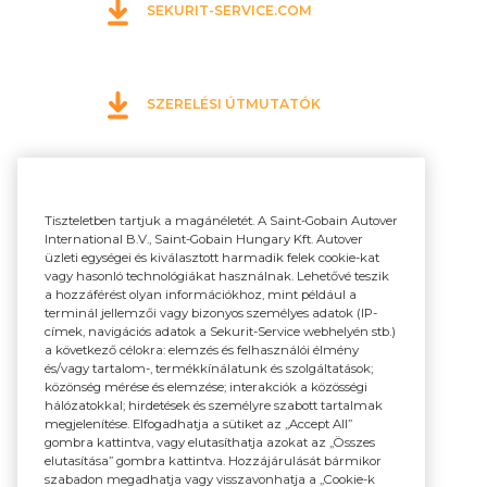
SEKURIT-SERVICE.COM
SZERELÉSI ÚTMUTATÓK
Tiszteletben tartjuk a magánéletét. A Saint-Gobain Autover
International B.V., Saint-Gobain Hungary Kft. Autover
üzleti egységei és kiválasztott harmadik felek cookie-kat
vagy hasonló technológiákat használnak. Lehetővé teszik
a hozzáférést olyan információkhoz, mint például a
terminál jellemzői vagy bizonyos személyes adatok (IP-
címek, navigációs adatok a Sekurit-Service webhelyén stb.)
a következő célokra: elemzés és felhasználói élmény
és/vagy tartalom-, termékkínálatunk és szolgáltatások;
közönség mérése és elemzése; interakciók a közösségi
hálózatokkal; hirdetések és személyre szabott tartalmak
megjelenítése. Elfogadhatja a sütiket az „Accept All”
gombra kattintva, vagy elutasíthatja azokat az „Összes
elutasítása” gombra kattintva. Hozzájárulását bármikor
szabadon megadhatja vagy visszavonhatja a „Cookie-k