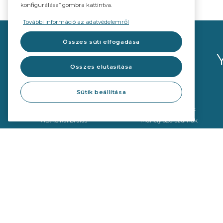
konfigurálása” gombra kattintva.
További információ az adatvédelemről
Összes süti elfogadása
Összes elutasítása
Sütik beállítása
Autóüveg
Szerszámok
Gyári (OE) szabvány minőség
Eltávolító eszközök
ADAS kalibrálás
Műhely szerszámok
Kalibráló eszközök
SEKURFIT ™ - FITTING TAB
(Hungarian Version)