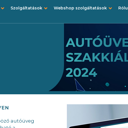
Szolgáltatások
Webshop szolgáltatások
Ról
YEN
böző autóüveg
ható a