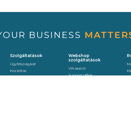
YOUR BUSINESS
MATTER
Szolgáltatások
Webshop
R
szolgáltatások
Ügyfélszolgálat
Ma
VIN search
Kiszállítás
Ki
Support office
Sekurit Partner
Sa
Visszáru
LE
Se
Szerelési útmutatók
Me
EDI
Contact us