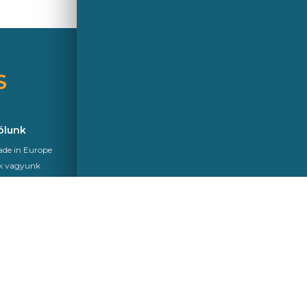
S
A Saint-Gobain brand
ólunk
Hírek
de in Europe
k vagyunk
int Gobain
kurit
gfelelőség
Kövessen minket