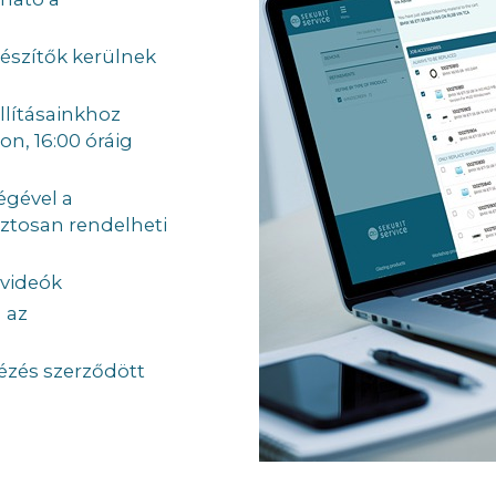
észítők kerülnek
llításainkhoz
n, 16:00 óráig
égével a
ztosan rendelheti
 videók
 az
tézés szerződött