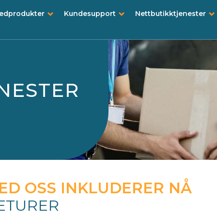
tedprodukter
Kundesupport
Nettbutikktjenester
NESTER
MED OSS INKLUDERER NÅ
RETURER