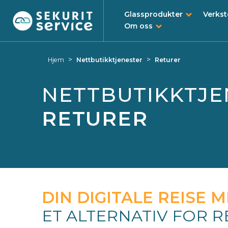
Glassprodukter
Verks
Om oss
Gå
Gå til navigasjonsmeny
til
>
>
Hjem
Nettbutikktjenester
Returer
innhold
NETTBUTIKKTJE
RETURER
DIN DIGITALE REISE 
ET ALTERNATIV FOR 