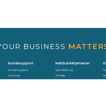
YOUR BUSINESS
MATTER
Kundesupport
Nettbutikktjenester
O
Kunde support
Identifisering
Hv
Levering
VIN søk
Sa
Sekurit Partner
Support office
Se
Returer
S
Montør veilleder
EDI