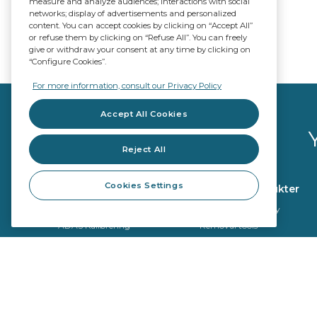
measure and analyze audiences; interactions with social
networks; display of advertisements and personalized
content. You can accept cookies by clicking on “Accept All”
or refuse them by clicking on “Refuse All”. You can freely
give or withdraw your consent at any time by clicking on
“Configure Cookies”.
For more information, consult our Privacy Policy
Accept All Cookies
Reject All
Cookies Settings
Glassprodukter
Verkstedprodukter
OE Kvalitet
Reparasjonsverktøy
ADAS Kalibrering
Removal tools
Fitting produkter
Kalibreringsverktøy