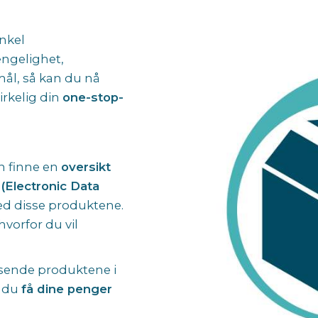
enkel
jengelighet,
ål, så kan du nå
irkelig din
one-stop-
an finne en
oversikt
(Electronic Data
 disse produktene.
vorfor du vil
sende produktene i
l du
få dine penger