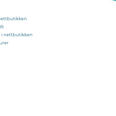
 nettbutikken
lt
 i nettbutikken
urer