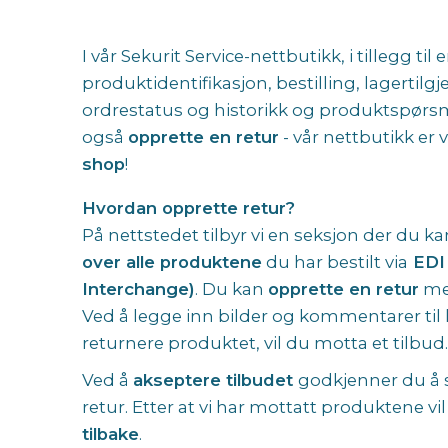
I vår Sekurit Service-nettbutikk, i tillegg til 
produktidentifikasjon, bestilling, lagertilg
ordrestatus og historikk og produktspørsm
også
opprette en retur
- vår nettbutikk er v
shop
!
Hvordan opprette retur?
På nettstedet tilbyr vi en seksjon der du k
over alle produktene
du har bestilt via
EDI 
Interchange)
. Du kan
opprette en retur
med
Ved å legge inn bilder og kommentarer til h
returnere produktet, vil du motta et tilbud.
Ved å
akseptere tilbudet
godkjenner du å 
retur. Etter at vi har mottatt produktene vi
tilbake
.