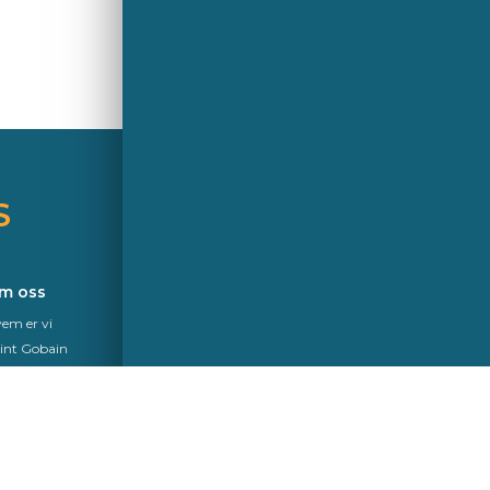
S
A Saint-Gobain brand
m oss
em er vi
int Gobain
kurit
amsvar