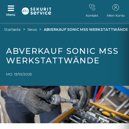
Menü
Kontakt
Mein Konto
Zum
Zum
>
>
Startseite
News
ABVERKAUF SONIC MSS WERKSTATTWÄNDE
Inhalt
Navigationsmenü
springen
springen
ABVERKAUF SONIC MSS
WERKSTATTWÄNDE
MO. 13/10/2025