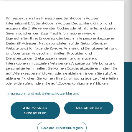
Wir respektieren Ihre Privatsphäre. Saint-Gobain Autover
International B.V., Saint-Gobain Autover Deutschland GmbH und
ausgewählte Dritte verwenden Cookies oder ähnliche Technologien.
Sie ermöglichen den Zugriff auf Informationen wie die
Eigenschaften Ihres Endgeräts oder bestimmte personenbezogene
Daten (IP-Adressen, Navigationsdaten auf der Sekurit-Service-
Website usw.) für folgende Zwecke: Analyse und Benutzererfahrung
und/oder unser Angebot an Inhalten, Produkten und
Dienstleistungen; Zielgruppen messen und analysieren;
Interaktionen mit sozialen Netzwerken; Anzeige von Werbung und
personalisierten Inhalten. Sie können Cookies akzeptieren, indem Sie
auf „Alle akzeptieren“ klicken, oder sie ablehnen, indem Sie auf „Alle
ablehnen“ klicken. Sie können Ihre Einwilligung jederzeit frei erteilen
oder widerrufen, indem Sie auf „Cookies konfigurieren“ klicken.
IHR ERFOLG IST UNSER
ANSPRUCH
Impressum und agb datenschutzerklarung
A Saint-Gobain brand
Alle Cookies
Alle ablehnen
akzeptieren
Autoglas
Cookie-Einstellungen
OE Qualität