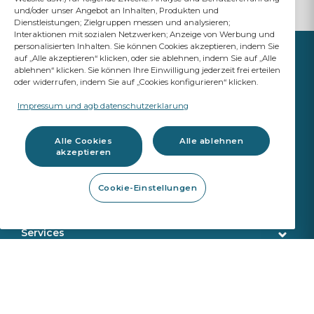
und/oder unser Angebot an Inhalten, Produkten und
Dienstleistungen; Zielgruppen messen und analysieren;
Interaktionen mit sozialen Netzwerken; Anzeige von Werbung und
personalisierten Inhalten. Sie können Cookies akzeptieren, indem Sie
auf „Alle akzeptieren“ klicken, oder sie ablehnen, indem Sie auf „Alle
ablehnen“ klicken. Sie können Ihre Einwilligung jederzeit frei erteilen
oder widerrufen, indem Sie auf „Cookies konfigurieren“ klicken.
IHR ERFOLG IST UNSER
ANSPRUCH
Impressum und agb datenschutzerklarung
A Saint-Gobain brand
Alle Cookies
Alle ablehnen
akzeptieren
Autoglas
Cookie-Einstellungen
OE Qualität
Werkzeuge
ADAS Kalibrierung
Steinschlagreparatur
Services
Demontage Werkzeuge
Kundenservice
E-Business
Montageprodukte
Lieferung
Kalibrierwerkzeug
Identifikation
Autoglas-Software
Sekurit Partner
Werkzeugkatalog
VIN Suche