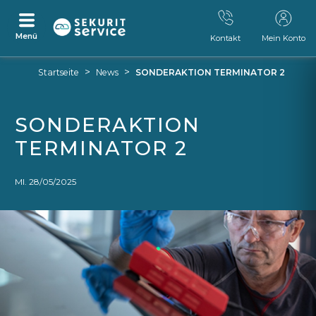
Menü
Kontakt
Mein Konto
Zum
Zum
>
>
Startseite
News
SONDERAKTION TERMINATOR 2
Inhalt
Navigationsmenü
springen
springen
SONDERAKTION
TERMINATOR 2
MI. 28/05/2025