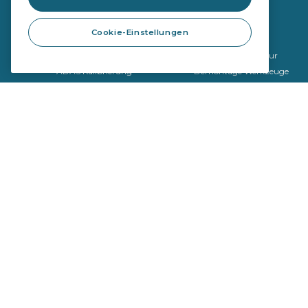
Cookie-Einstellungen
Autoglas
Werkzeuge
OE Qualität
Steinschlagreparatur
ADAS Kalibrierung
Demontage Werkzeuge
Montageprodukte
Kalibrierwerkzeug
Werkzeugkatalog