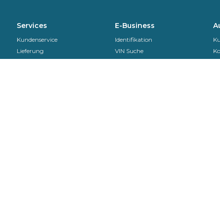
Services
E-Business
A
Kundenservice
Identifikation
Ku
Lieferung
VIN Suche
Ko
Sekurit Partner
Rückgaben und
Reklamationen
Information zur REACH
Verordnung
Montageanleitungen
Produktsicherheit
EDI
N
Gebühren
Rückgaben und
Na
Reklamationen
En
Kr
B
Kontakt