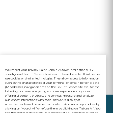
We respect your privacy. Saint-Gobain Autover International B.V. ,
country level Sekurit Service business units and selected third parties
use cookies or similar technologies. They allow access to information
such as the characteristics of your terminal or certain personal data
(IP addresses, navigation data on the Sekurit-Service site, etc.) for the
following purposes: analyzing and user experience and/or our
offering of content, products and services; measure and analyze
audiences; interactions with social networks; display of
advertisements and personalized content. You can accept cookies by
clicking on “Accept All” or refuse them by clicking on “Refuse All”. You
can freely give or withdraw your consent at any time by clicking on