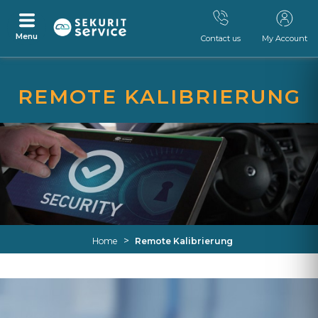
Menu
Contact us
My Account
Skip
Skip
to
to
REMOTE KALIBRIERUNG
content
navigation
menu
>
Home
Remote Kalibrierung