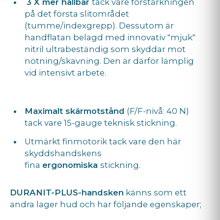
3 X mer hållbar
tack vare förstärkningen
på det första slitområdet
(tumme/indexgrepp). Dessutom är
handflatan belagd med innovativ "mjuk"
nitril ultrabeständig som skyddar mot
nötning/skavning. Den är därför lämplig
vid intensivt arbete.
Maximalt skärmotstånd
(F/F-nivå: 40 N)
tack vare 15-gauge teknisk stickning.
Utmärkt finmotorik tack vare den här
skyddshandskens
fina
ergonomiska
stickning.
DURANIT-PLUS-handsken
känns som ett
andra lager hud och har följande egenskaper;