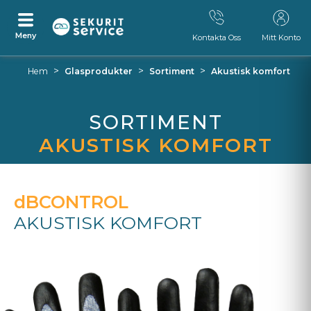
Meny
Kontakta Oss
Mitt Konto
Ta
Tillbaka
>
>
>
Hem
Glasprodukter
Sortiment
Akustisk komfort
bort
till
navigationsmenyn
SORTIMENT
AKUSTISK KOMFORT
dBCONTROL
AKUSTISK KOMFORT