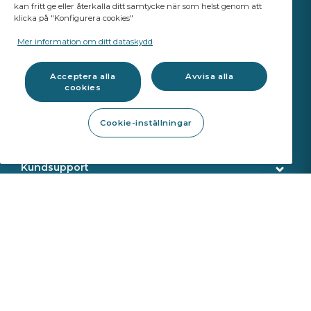
kan fritt ge eller återkalla ditt samtycke när som helst genom att
klicka på "Konfigurera cookies"
YOUR BUSINESS
MATTERS
Mer information om ditt dataskydd
A Saint-Gobain brand
Acceptera alla
Avvisa alla
cookies
Glasprodukter
Cookie-inställningar
Originalkvalitet
Verkstadsprodukter
ADAS Kalibrering
SEKURFIT™
Kundsupport
Aquacontrol®+
Kundservice
Webbshopstjänster
Reparationsverktyg
Leverans
Demonteringsverktyg
Onlinekalibrering
Om oss
Sekurit Partner
Monteringsverktyg
Identifiering
Vilka är vi
Nyheter
Kalibreringsverktyg
VIN sök
Saint Gobain
Produktkatalog
Monteringsanvisningar
Sekurit
Kundtjänst