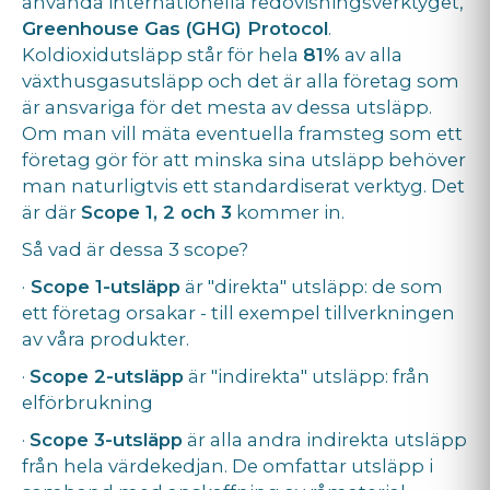
använda internationella redovisningsverktyget,
Greenhouse Gas (GHG) Protocol
.
Koldioxidutsläpp står för hela
81%
av alla
växthusgasutsläpp och det är alla företag som
är ansvariga för det mesta av dessa utsläpp.
Om man vill mäta eventuella framsteg som ett
företag gör för att minska sina utsläpp behöver
man naturligtvis ett standardiserat verktyg. Det
är där
Scope 1, 2 och 3
kommer in.
Så vad är dessa 3 scope?
·
Scope 1-utsläpp
är "direkta" utsläpp: de som
ett företag orsakar - till exempel tillverkningen
av våra produkter.
·
Scope 2-utsläpp
är "indirekta" utsläpp: från
elförbrukning
·
Scope 3-utsläpp
är alla andra indirekta utsläpp
från hela värdekedjan. De omfattar utsläpp i