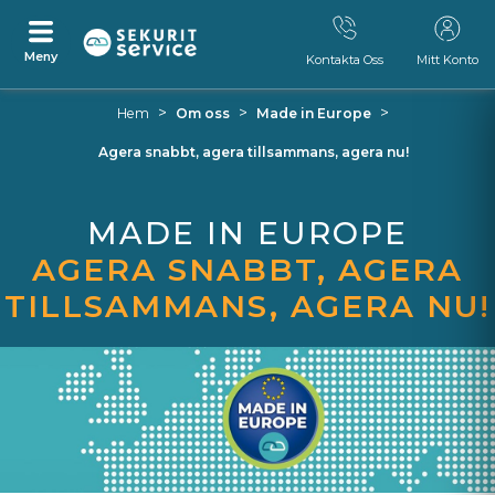
Meny
Kontakta Oss
Mitt Konto
Ta
Tillbaka
>
>
>
Hem
Om oss
Made in Europe
bort
till
navigationsmenyn
Agera snabbt, agera tillsammans, agera nu!
MADE IN EUROPE
AGERA SNABBT, AGERA
TILLSAMMANS, AGERA NU!