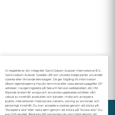
Vi respekterar din integritet. Saint-Gobain Autover International B.V.,
Saint-Gobain Autover Sweden AB och utvalda tredje parter använder
cookies eller liknande teknologier. De ger tillgång till information
såsom egenskaperna hos din terminal eller vissa personuppgifter (IP-
adresser, navigeringsdata på Sekurit-Service-webbplatsen, etc.) för
följande ändamål: analys och användarupplevelse och/eller vårt
utbud av innehåll, produkter och tjänster; mäta och analysera
publik; interaktioner med sociala nätverk; visning av annonser och
personligt innehåll. Du kan acceptera cookies genom att klicka på
"Acceptera alla" eller neka dem genom att klicka på "Avvisa alla". Du
kan fritt ge eller återkalla ditt samtycke när som helst genom att