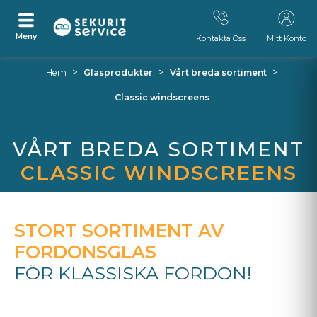
Meny
Kontakta Oss
Mitt Konto
Ta
Tillbaka
>
>
>
Hem
Glasprodukter
Vårt breda sortiment
bort
till
navigationsmenyn
Classic windscreens
VÅRT BREDA SORTIMENT
CLASSIC WINDSCREENS
STORT SORTIMENT AV
FORDONSGLAS
FÖR KLASSISKA FORDON!